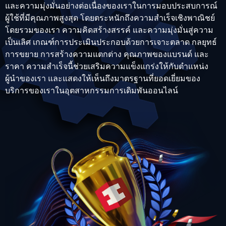
และความมุ่งมั่นอย่างต่อเนื่องของเราในการมอบประสบการณ์
ผู้ใช้ที่มีคุณภาพสูงสุด โดยตระหนักถึงความสำเร็จเชิงพาณิชย์
โดยรวมของเรา ความคิดสร้างสรรค์ และความมุ่งมั่นสู่ความ
เป็นเลิศ เกณฑ์การประเมินประกอบด้วยการเจาะตลาด กลยุทธ์
การขยาย การสร้างความแตกต่าง คุณภาพของแบรนด์ และ
ราคา ความสำเร็จนี้ช่วยเสริมความแข็งแกร่งให้กับตำแหน่ง
ผู้นำของเรา และแสดงให้เห็นถึงมาตรฐานที่ยอดเยี่ยมของ
บริการของเราในอุตสาหกรรมการเดิมพันออนไลน์