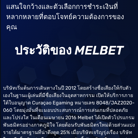
แสนใจกว้างและตัวเลือกการชำระเงินที่
หลากหลายที่ตอบโจทย์ความต้องการของ
คุณ
ประวัติของ MELBET
บริษัทเริ่มต้นการเดินทางในปี 2012 โดยสร้างชื่อเสียงให้กับตัว
เองในฐานะผู้เล่นที่มีชื่อเสียงในอุตสาหกรรม เปิดให้บริการภาย
ใต้ใบอนุญาต Curaçao Egaming หมายเลข 8048/JAZ2020-
060 โดยมุ่งมั่นที่จะมอบประสบการณ์การเล่นเกมที่ปลอดภัย
และโปร่งใส ในเดือนเมษายน 2016 Melbet ได้เปิดตัวโปรแกรม
พันธมิตรอย่างภาคภูมิใจ โดยต้อนรับพันธมิตรใหม่ด้วยส่วนแบ่ง
รายได้มาตรฐานที่น่าดึงดูด 25% เมื่อบริษัทเจริญรุ่งเรือง บริษัท